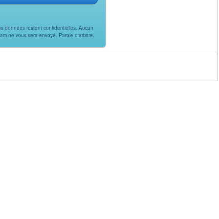
s données restent confidentielles. Aucun
am ne vous sera envoyé. Parole d'arbitre.