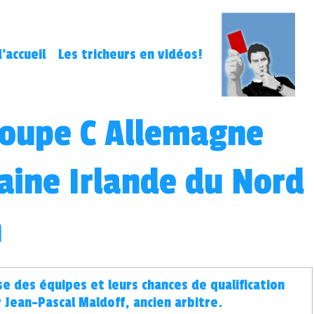
'accueil
Les tricheurs en vidéos!
roupe C Allemagne
aine Irlande du Nord
n
e des équipes et leurs chances de qualification
 Jean-Pascal Maldoff, ancien arbitre.