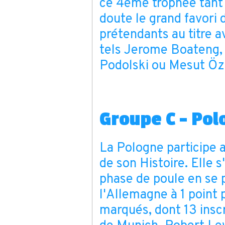
ce 4ème trophée tant 
doute le grand favori 
prétendants au titre a
tels Jerome Boateng, 
Podolski ou Mesut Özil
Groupe C - Pol
La Pologne participe 
de son Histoire. Elle s
phase de poule en se 
l'Allemagne à 1 point 
marqués, dont 13 insc